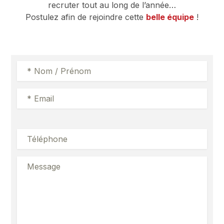
recruter tout au long de l’année…
Postulez afin de rejoindre cette
belle équipe
!
Veuillez
laisser
ce
champ
vide.